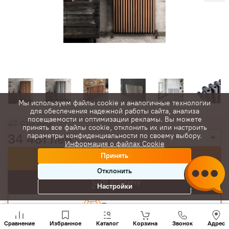
Мы используем файлы cookie и аналогичные технологии
для обеспечения надежной работы сайта, анализа
посещаемости и оптимизации рекламы. Вы можете
47 910
лей
принять все файлы cookie, отклонить их или настроить
34 481
лей
параметры конфиденциальности по своему выбору.
-
+
Информация о файлах Cookie
Принять
Купить сейчас
Отклонить
В корзину
Настройки
Торговаться
Позвони
нам
Сравнение
Избранное
Каталог
Корзина
Звонок
Адрес
+(373)