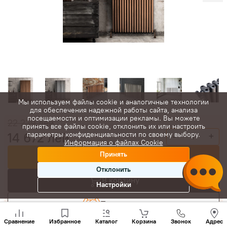
Мы используем файлы cookie и аналогичные технологии
для обеспечения надежной работы сайта, анализа
посещаемости и оптимизации рекламы. Вы можете
22 239
лей
принять все файлы cookie, отклонить их или настроить
14 672
лей
параметры конфиденциальности по своему выбору.
-
+
Информация о файлах Cookie
Принять
Купить сейчас
Отклонить
В корзину
Настройки
Торговаться
Позвони
нам
Сравнение
Избранное
Каталог
Корзина
Звонок
Адрес
+(373)