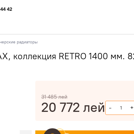
 44 42
нерские радиаторы
X, коллекция RETRO 1400 мм. 8
31 485
лей
20 772
лей
-
+