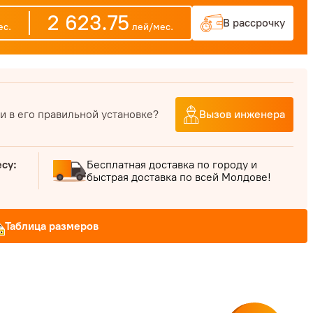
2 623.75
В рассрочку
с.
лей/мес.
и в его правильной установке?
Вызов инженера
есу:
Бесплатная доставка по городу и
быстрая доставка по всей Молдове!
Таблица размеров