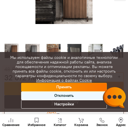
Мы используем файлы cookie и аналогичные технологии
для обеспечения надежной работы сайта, анализа
посещаемости и оптимизации рекламы. Вы можете
48 861
лей
принять все файлы cookie, отклонить их или настроить
32 072
лей
параметры конфиденциальности по своему выбору.
-
+
Информация о файлах Cookie
Принять
Купить сейчас
Отклонить
В корзину
Настройки
Торговаться
Позвони
нам
Сравнение
Избранное
Каталог
Корзина
Звонок
Адрес
+(373)