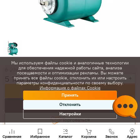
Мы используем файлы cookie и аналогичные технологии
для обеспечения надежной работы сайта, анализа
6 238
лей
посещаемости и оптимизации рекламы. Вы можете
5 180
лей
-
+
принять все файлы cookie, отклонить их или настроить
параметры конфиденциальности по своему выбору.
Информация о файлах Cookie
Купить сейчас
Принять
Отклонить
В корзину
Настройки
Торговаться
Позвони
нам
Сравнение
Избранное
Каталог
Корзина
Звонок
Адрес
+(373)