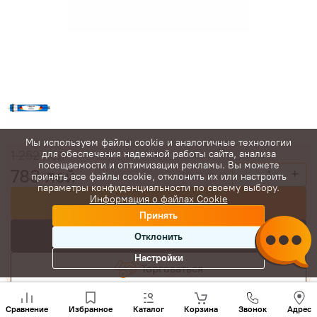
Мы используем файлы cookie и аналогичные технологии
1 252
лей
для обеспечения надежной работы сайта, анализа
посещаемости и оптимизации рекламы. Вы можете
783
лей
-
+
принять все файлы cookie, отклонить их или настроить
параметры конфиденциальности по своему выбору.
Информация о файлах Cookie
Купить сейчас
Принять
В корзину
Отклонить
Настройки
Торговаться
Позвони
нам
Сравнение
Избранное
Каталог
Корзина
Звонок
Адрес
+(373)