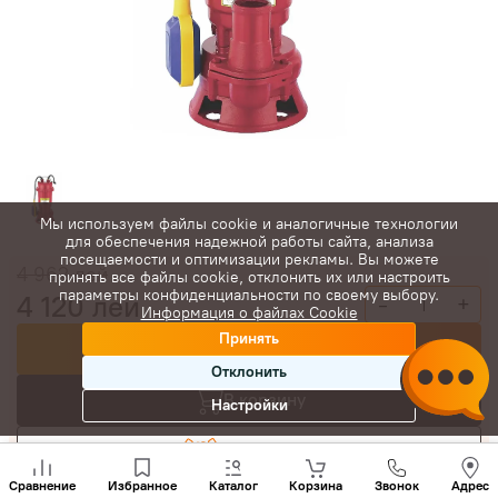
Мы используем файлы cookie и аналогичные технологии
для обеспечения надежной работы сайта, анализа
посещаемости и оптимизации рекламы. Вы можете
4 962
лей
принять все файлы cookie, отклонить их или настроить
параметры конфиденциальности по своему выбору.
4 120
лей
-
+
Информация о файлах Cookie
Принять
Купить сейчас
Отклонить
В корзину
Настройки
Торговаться
Позвони
нам
Сравнение
Избранное
Каталог
Корзина
Звонок
Адрес
+(373)