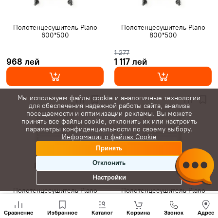
Полотенцесушитель Plano
Полотенцесушитель Plano
600*500
800*500
1 277
968 лей
1 117 лей
Мы используем файлы cookie и аналогичные технологии
для обеспечения надежной работы сайта, анализа
посещаемости и оптимизации рекламы. Вы можете
принять все файлы cookie, отклонить их или настроить
параметры конфиденциальности по своему выбору.
Информация о файлах Cookie
Принять
Отклонить
Настройки
Полотенцесушитель Plano
Полотенцесушитель Plano
900*500
1000*500
Позвони
нам
Сравнение
Избранное
Каталог
Корзина
Звонок
Адрес
+(373)
1 362
1 532