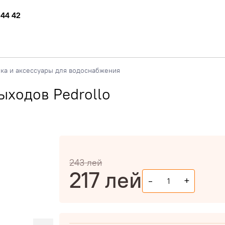
 44 42
ка и аксессуары для водоснабжения
ыходов Pedrollo
243
лей
217
лей
-
+