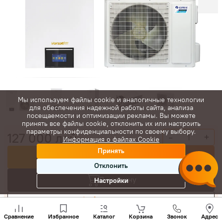
Мы используем файлы cookie и аналогичные технологии
для обеспечения надежной работы сайта, анализа
посещаемости и оптимизации рекламы. Вы можете
принять все файлы cookie, отклонить их или настроить
параметры конфиденциальности по своему выбору.
127 000
лей
-
+
Информация о файлах Cookie
Принять
Купить сейчас
Отклонить
В корзину
Настройки
Торговаться
Позвони
нам
Сравнение
Избранное
Каталог
Корзина
Звонок
Адрес
+(373)