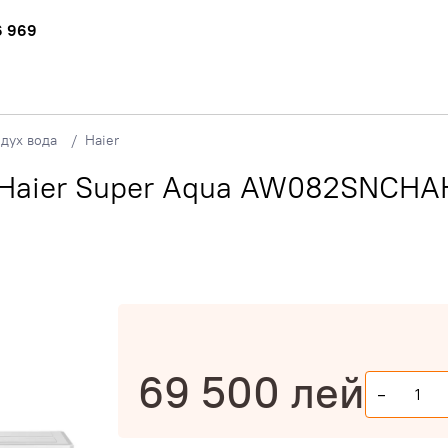
6 969
дух вода
Haier
ма Haier Super Aqua AW082SN
69 500
лей
-