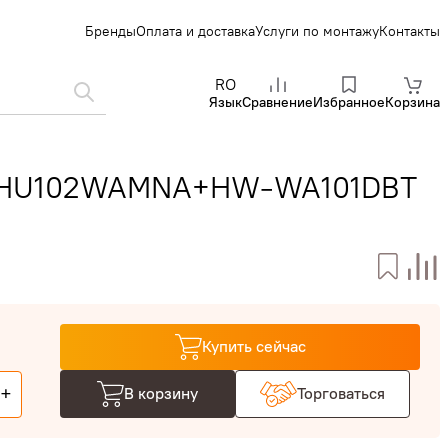
Бренды
Оплата и доставка
Услуги по монтажу
Контакты
RO
Язык
Сравнение
Избранное
Корзина
CHAHU102WAMNA+HW-WA101DBT
Купить сейчас
+
В корзину
Торговаться