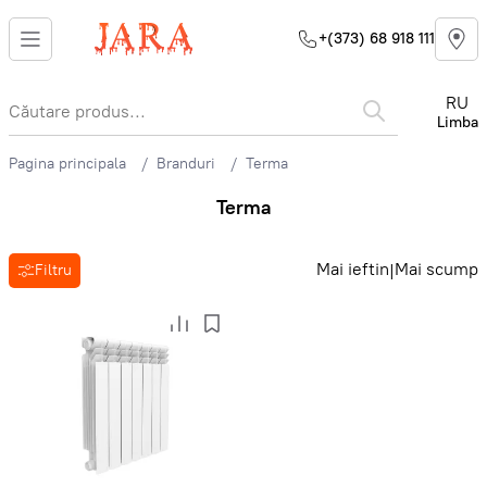
+(373) 68 918 111
RU
Limba
Pagina principala
Branduri
Terma
Terma
Mai ieftin
Mai scump
|
Filtru