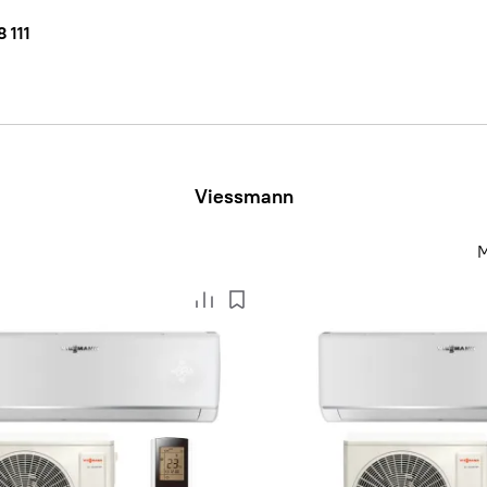
 111
Viessmann
M