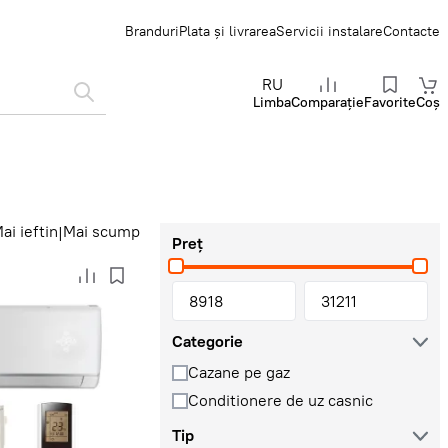
Branduri
Plata și livrarea
Servicii instalare
Contacte
RU
Limba
Comparație
Favorite
Coș
ai ieftin
Mai scump
|
Preț
Categorie
Cazane pe gaz
Conditionere de uz casnic
Tip