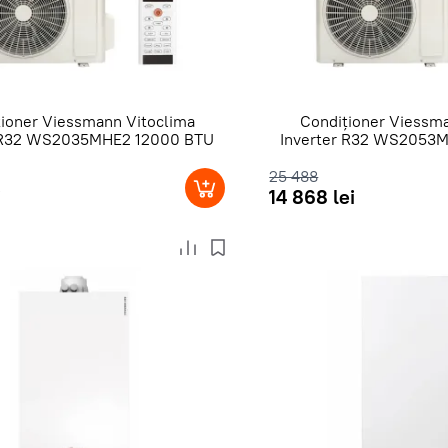
ioner Viessmann Vitoclima
Condiționer Viessma
r R32 WS2035MHE2 12000 BTU
Inverter R32 WS2053
25 488
i
14 868 lei