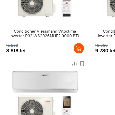
Condiționer Viessmann Vitoclima
Condiț
Inverter R32 WS2026MHE2 9000 BTU
Inverte
15 288
16 680
8 918 lei
9 730 le