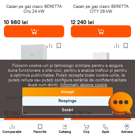
Cazan pe gaz clasic BERETTA
Cazan pe gaz clasic BERETTA
City 24 kW
CITY 28 kW
10 980 lei
12 240 lei
Folosim cookie-uri și tehnologii similare pentru a asigura
buna funcționare a site-ului, pentru a analiza traficul și pentru
a optimiza publicitatea. Puteți accepta toate cookie-urile, le
puteți refuza sau puteți configura setările de confidențialitate
după cum doriți.
Informații despre cookie
Accept
Cazan pe gaz clasic BERETTA
Cazan pe gaz in condensare
Respinge
Ciao 24 kW
BERETTA Quadra Green 25 kW
Setări
13 500 lei
16 110 lei
Sunați
+
Comparație
Favorite
Catalog
Coș
Apel
Adresa