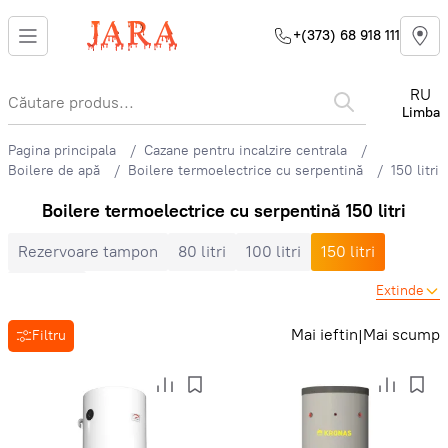
+(373) 68 918 111
RU
Limba
Pagina principala
Cazane pentru incalzire centrala
Boilere de apă
Boilere termoelectrice cu serpentină
150 litri
Boilere termoelectrice cu serpentină 150 litri
Rezervoare tampon
80 litri
100 litri
150 litri
200 litri
Extinde
Mai ieftin
Mai scump
|
Filtru