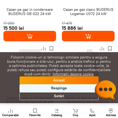
Cazan pe gaz in condensare
Cazan pe gaz clasic BUDERUS
BUDERUS GB 022 24 kW
Logamax U072 24 kW
17 050
17 475
15 500 lei
15 886 lei
Folosim cookie-uri și tehnologii similare pentru a asigura
buna funcționare a site-ului, pentru a analiza traficul și pentru
a optimiza publicitatea. Puteți accepta toate cookie-urile, le
puteți refuza sau puteți configura setările de confidențialitate
după cum doriți.
Informații despre cookie
Accept
Respinge
Setări
Cazan pe gaz in condensare
Cazan pe gaz in condensare
BUDERUS GB 122 24-28 kW
BUDERUS GB 162-80kW
Sunați
20 350
108 900
+
Comparație
Favorite
Catalog
Coș
Apel
Adresa
18 500 lei
99 000 lei