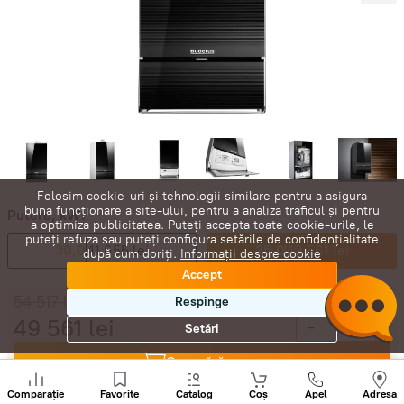
Folosim cookie-uri și tehnologii similare pentru a asigura
buna funcționare a site-ului, pentru a analiza traficul și pentru
Putere, kW:
a optimiza publicitatea. Puteți accepta toate cookie-urile, le
puteți refuza sau puteți configura setările de confidențialitate
30,0
41 655 lei
35,0
49 561 lei
după cum doriți.
Informații despre cookie
Accept
54 517
lei
Respinge
49 561
lei
-
+
Setări
Cumpără acum
Sunați
+
Comparație
Favorite
Catalog
Coș
Apel
Adresa
În coș