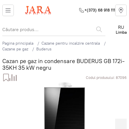
+(373) 68 918 111
RU
Limba
Pagina principala
Cazane pentru incalzire centrala
Cazane pe gaz
Buderus
Cazan pe gaz in condensare BUDERUS GB 172i-
35KH 35 kW negru
Codul produsului:
87096