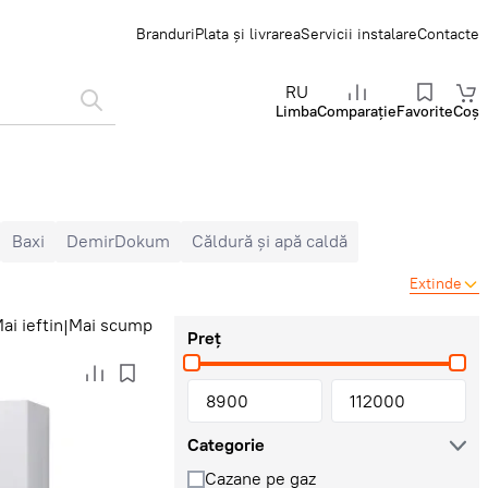
Branduri
Plata și livrarea
Servicii instalare
Contacte
RU
Limba
Comparație
Favorite
Coș
Baxi
DemirDokum
Căldură și apă caldă
Extinde
ai ieftin
Mai scump
|
Preț
Categorie
Cazane pe gaz