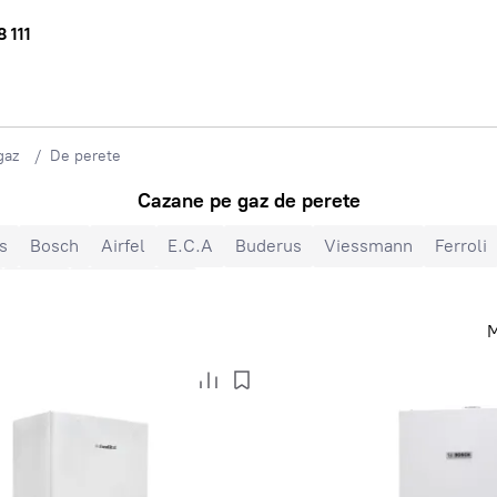
 111
gaz
De perete
Cazane pe gaz de perete
s
Bosch
Airfel
E.C.A
Buderus
Viessmann
Ferroli
Turbo
Cu convecție
M