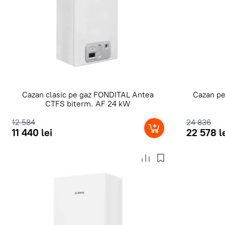
Cazan clasic pe gaz FONDITAL Antea
Cazan pe
CTFS biterm. AF 24 kW
12 584
24 836
11 440 lei
22 578 l