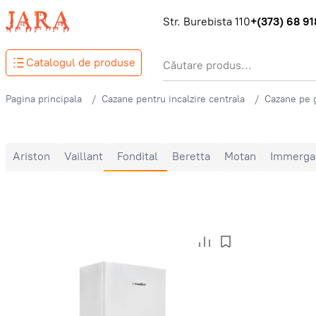
Str. Burebista 110
+(373) 68 918
Catalogul de produse
Pagina principala
Cazane pentru incalzire centrala
Cazane pe 
Ariston
Vaillant
Fondital
Beretta
Motan
Immerga
Un singur circuit
De perete
De podea
În condensație