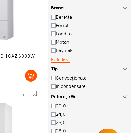
Brand
Beretta
Ferroli
Fondital
Motan
Baymak
BOSCH GAZ 6000W
Extinde
Tip
Convecţionale
In condensare
Putere, kW
20,0
24,0
25,0
26,0