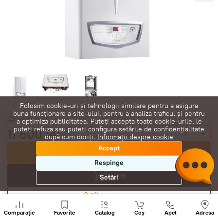
Folosim cookie-uri și tehnologii similare pentru a asigura
buna funcționare a site-ului, pentru a analiza traficul și pentru
12 760
lei
a optimiza publicitatea. Puteți accepta toate cookie-urile, le
puteți refuza sau puteți configura setările de confidențialitate
11 600
lei
-
+
după cum doriți.
Informații despre cookie
Accept
Cumpără acum
Respinge
În coș
Setări
Negociază
Sunați
+
Comparație
Favorite
Catalog
Coș
Apel
Adresa