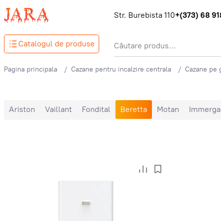
Str. Burebista 110
+(373) 68 918
Catalogul de produse
Pagina principala
Cazane pentru incalzire centrala
Cazane pe 
Ariston
Vaillant
Fondital
Beretta
Motan
Immerga
Un singur circuit
De perete
De podea
În condensație