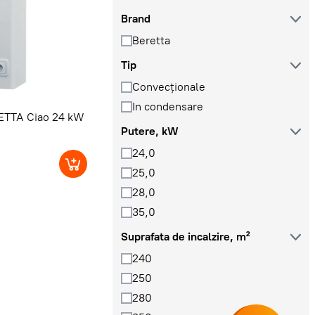
Brand
Beretta
Tip
Convecţionale
In condensare
RETTA Ciao 24 kW
Putere, kW
24,0
25,0
28,0
35,0
Suprafata de incalzire, m²
240
250
280