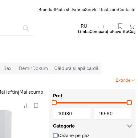
Branduri
Plata și livrarea
Servicii instalare
Contacte
RU
Limba
Comparație
Favorite
Coș
Baxi
DemirDokum
Căldură și apă caldă
Extinde
ai ieftin
Mai scump
|
Preț
Categorie
Cazane pe gaz