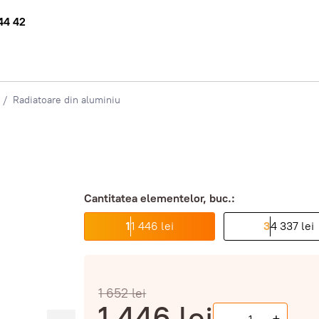
44 42
Radiatoare din aluminiu
Cantitatea elementelor, buc.:
1
1 446 lei
3
4 337 lei
1 652
lei
1 446
lei