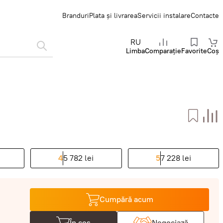
Branduri
Plata și livrarea
Servicii instalare
Contacte
RU
Limba
Comparație
Favorite
Coș
4
5 782 lei
5
7 228 lei
Cumpără acum
În coș
Negociază