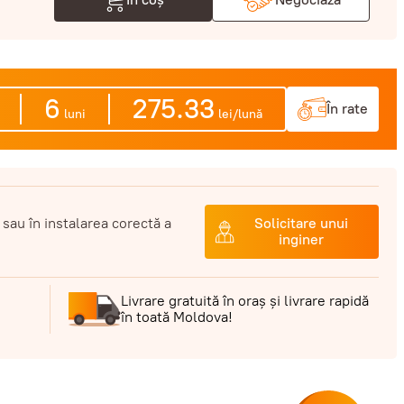
6
275.33
În rate
luni
lei/lună
 sau în instalarea corectă a
Solicitare unui
inginer
Livrare gratuită în oraș și livrare rapidă
în toată Moldova!