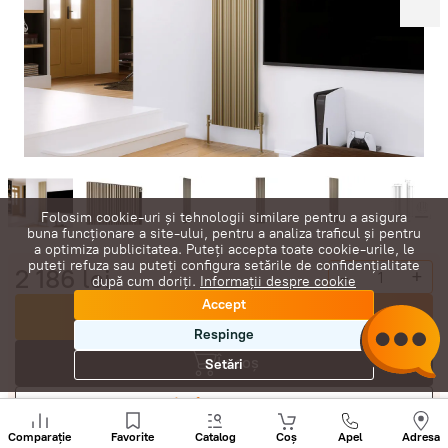
Folosim cookie-uri și tehnologii similare pentru a asigura
buna funcționare a site-ului, pentru a analiza traficul și pentru
a optimiza publicitatea. Puteți accepta toate cookie-urile, le
puteți refuza sau puteți configura setările de confidențialitate
2 186
lei
-
+
după cum doriți.
Informații despre cookie
Accept
Cumpără acum
Respinge
În coș
Setări
Negociază
Sunați
+
Comparație
Favorite
Catalog
Coș
Apel
Adresa