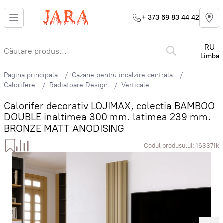
+ 373 69 83 44 42
RU
Limba
Pagina principala
Cazane pentru incalzire centrala
Calorifere
Radiatoare Design
Verticale
Calorifer decorativ LOJIMAX, colectia BAMBOO
DOUBLE inaltimea 300 mm. latimea 239 mm.
BRONZE MATT ANODISING
Codul produsului:
163371k