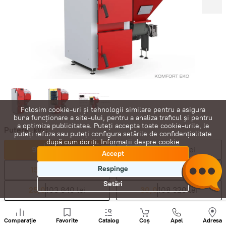
Folosim cookie-uri și tehnologii similare pentru a asigura
buna funcționare a site-ului, pentru a analiza traficul și pentru
a optimiza publicitatea. Puteți accepta toate cookie-urile, le
Putere, kW:
puteți refuza sau puteți configura setările de confidențialitate
după cum doriți.
Informații despre cookie
9,0
84 000 lei
12,0
86 860 lei
Accept
Respinge
15,0
89 360 lei
20,0
94 340 lei
Setări
25,0
103 840 lei
30,0
108 320 lei
40,0
124 300 lei
Sunați
+
Comparație
Favorite
Catalog
Coș
Apel
Adresa