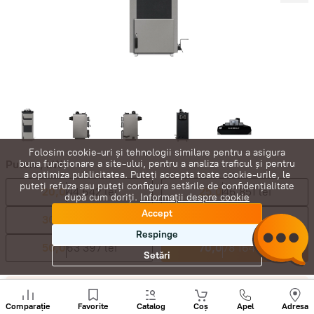
Folosim cookie-uri și tehnologii similare pentru a asigura
Putere, kW:
buna funcționare a site-ului, pentru a analiza traficul și pentru
a optimiza publicitatea. Puteți accepta toate cookie-urile, le
puteți refuza sau puteți configura setările de confidențialitate
20,0
44 642 lei
25,0
46 851 lei
după cum doriți.
Informații despre cookie
Accept
30,0
50 576 lei
40,0
57 506 lei
Respinge
50,0
63 397 lei
70,0
78 164 lei
Setări
85 980
lei
Sunați
+
78 164
lei
-
+
Comparație
Favorite
Catalog
Coș
Apel
Adresa