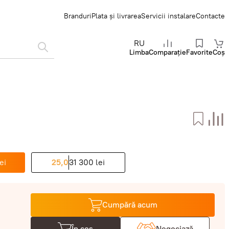
Branduri
Plata și livrarea
Servicii instalare
Contacte
RU
Limba
Comparație
Favorite
Coș
ei
25,0
31 300 lei
Cumpără acum
În coș
Negociază