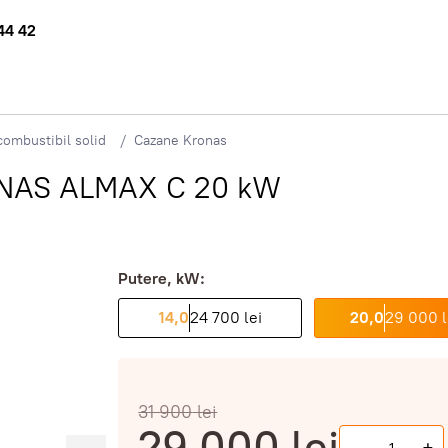
44 42
ombustibil solid
Cazane Kronas
RONAS ALMAX C 20 kW
Putere, kW:
14,0
24 700 lei
20,0
29 000 l
31 900
lei
29 000
lei