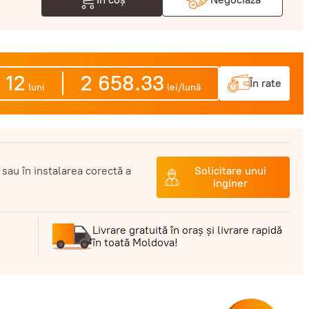
12
2 658.33
În rate
luni
lei/lună
 sau în instalarea corectă a
Solicitare unui
inginer
Livrare gratuită în oraș și livrare rapidă
în toată Moldova!