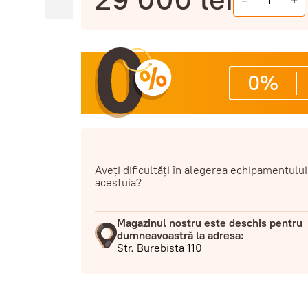
-
+
0%
Aveți dificultăți în alegerea echipamentului
acestuia?
Magazinul nostru este deschis pentru
dumneavoastră la adresa:
Str. Burebista 110