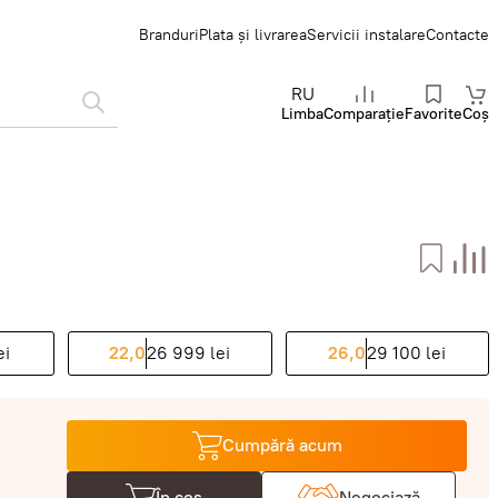
Branduri
Plata și livrarea
Servicii instalare
Contacte
RU
Limba
Comparație
Favorite
Coș
ei
22,0
26 999 lei
26,0
29 100 lei
Cumpără acum
În coș
Negociază