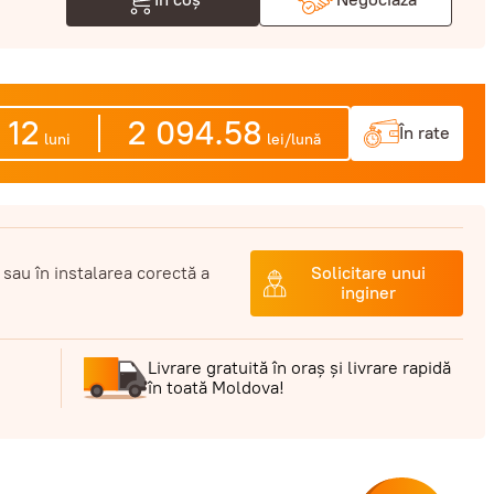
12
2 094.58
În rate
luni
lei/lună
 sau în instalarea corectă a
Solicitare unui
inginer
Livrare gratuită în oraș și livrare rapidă
în toată Moldova!