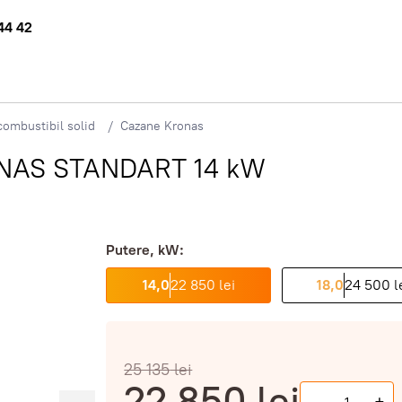
44 42
ombustibil solid
Cazane Kronas
RONAS STANDART 14 kW
Putere, kW:
14,0
22 850 lei
18,0
24 500 l
25 135
lei
22 850
lei