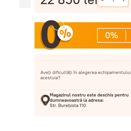
-
+
0%
Aveți dificultăți în alegerea echipamentului
acestuia?
Magazinul nostru este deschis pentru
dumneavoastră la adresa:
Str. Burebista 110