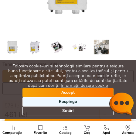
Tensiune de operare, KW:
Folosim cookie-uri și tehnologii similare pentru a asigura
buna funcționare a site-ului, pentru a analiza traficul și pentru
0,8
461 lei
1,1
518 lei
a optimiza publicitatea. Puteți accepta toate cookie-urile, le
puteți refuza sau puteți configura setările de confidențialitate
după cum doriți.
Informații despre cookie
1,5
576 lei
Accept
Respinge
573
lei
Setări
461
lei
-
+
Cumpără acum
Sunați
+
Comparație
Favorite
Catalog
Coș
Apel
Adresa