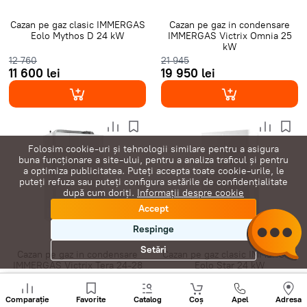
Cazan pe gaz clasic IMMERGAS
Cazan pe gaz in condensare
Eolo Mythos D 24 kW
IMMERGAS Victrix Omnia 25
kW
12 760
21 945
11 600 lei
19 950 lei
Folosim cookie-uri și tehnologii similare pentru a asigura
buna funcționare a site-ului, pentru a analiza traficul și pentru
a optimiza publicitatea. Puteți accepta toate cookie-urile, le
puteți refuza sau puteți configura setările de confidențialitate
după cum doriți.
Informații despre cookie
Accept
Respinge
Setări
Cazan pe gaz in condensare
Cazan pe gaz clasic IMMERGAS
IMMERGAS Victrix Tera 24-28
Eolo Star 24 kW
kW
Sunați
25 146
14 960
+
Comparație
Favorite
Catalog
Coș
Apel
Adresa
22 860 lei
13 600 lei