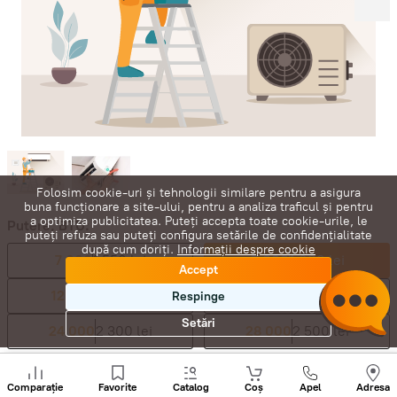
Folosim cookie-uri și tehnologii similare pentru a asigura
buna funcționare a site-ului, pentru a analiza traficul și pentru
a optimiza publicitatea. Puteți accepta toate cookie-urile, le
Putere, BTU:
puteți refuza sau puteți configura setările de confidențialitate
după cum doriți.
Informații despre cookie
7 000
1 550 lei
9 000
1 600 lei
Accept
12 000
1 700 lei
18 000
2 100 lei
Respinge
Setări
24 000
2 300 lei
28 000
2 500 lei
Sunați
1 792
lei
+
Comparație
Favorite
Catalog
Coș
Apel
Adresa