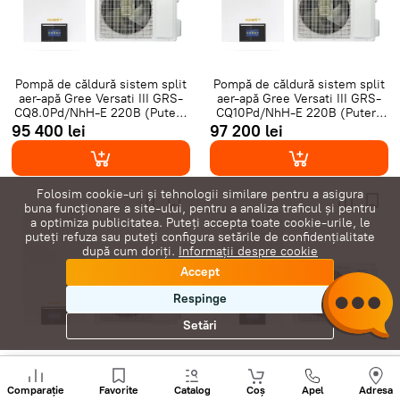
Pompă de căldură sistem split
Pompă de căldură sistem split
aer-apă Gree Versati III GRS-
aer-apă Gree Versati III GRS-
CQ8.0Pd/NhH-E 220В (Putere
CQ10Pd/NhH-E 220В (Putere
8 kw)
10 kw)
95 400 lei
97 200 lei
Folosim cookie-uri și tehnologii similare pentru a asigura
buna funcționare a site-ului, pentru a analiza traficul și pentru
a optimiza publicitatea. Puteți accepta toate cookie-urile, le
puteți refuza sau puteți configura setările de confidențialitate
după cum doriți.
Informații despre cookie
Accept
Respinge
Setări
Pompă de căldură sistem split
Pompă de căldură sistem split
Sunați
aer-apă Gree Versati III GRS-
aer-apă Gree Versati III GRS-
+
Comparație
Favorite
Catalog
Coș
Apel
Adresa
CQ8.0Pd/NhH-M 380V (Putere
CQ10Pd/NhH-M 380V (Putere