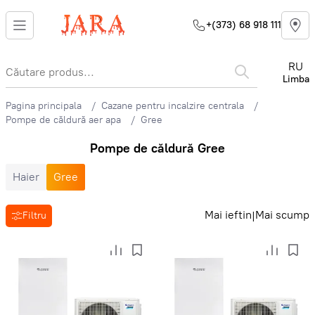
+(373) 68 918 111
RU
Limba
Pagina principala
Cazane pentru incalzire centrala
Pompe de căldură aer apa
Gree
Pompe de căldură Gree
Haier
Gree
Mai ieftin
Mai scump
|
Filtru