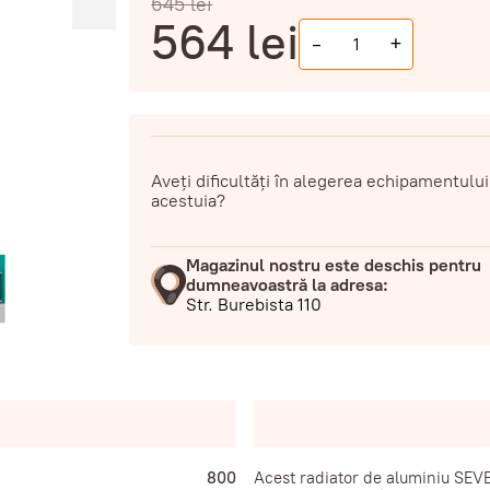
645
lei
564
lei
-
+
Aveți dificultăți în alegerea echipamentului
acestuia?
Magazinul nostru este deschis pentru
dumneavoastră la adresa:
Str. Burebista 110
800
Acest radiator de aluminiu SEV