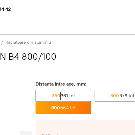
44 42
Radiatoare din aluminiu
EN B4 800/100
Distanta intre axe, mm:
350
361 lei
500
376 lei
800
564 lei