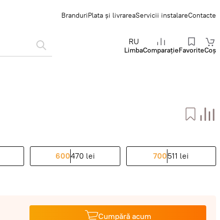
Branduri
Plata și livrarea
Servicii instalare
Contacte
RU
Limba
Comparație
Favorite
Coș
600
470 lei
700
511 lei
Cumpără acum