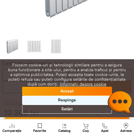
Cantitatea elementelor, buc.:
Folosim cookie-uri și tehnologii similare pentru a asigura
buna funcționare a site-ului, pentru a analiza traficul și pentru
3
5 150 lei
4
6 867 lei
a optimiza publicitatea. Puteți accepta toate cookie-urile, le
puteți refuza sau puteți configura setările de confidențialitate
după cum doriți.
Informații despre cookie
5
8 584 lei
6
10 300 lei
Accept
Respinge
11 771
lei
Setări
10 300
lei
-
+
Cumpără acum
Sunați
+
Comparație
Favorite
Catalog
Coș
Apel
Adresa