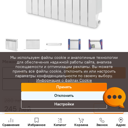
Мы используем файлы cookie и аналогичные технологии
Межосевое расстояние, мм:
для обеспечения надежной работы сайта, анализа
посещаемости и оптимизации рекламы. Вы можете
принять все файлы cookie, отклонить их или настроить
300
235 лей
500
245 лей
параметры конфиденциальности по своему выбору.
Информация о файлах Cookie
600
274 лей
Принять
Отклонить
280
лей
Настройки
245
лей
-
+
Позвони
Купить сейчас
нам
Сравнение
Избранное
Каталог
Корзина
Звонок
Адрес
+(373)