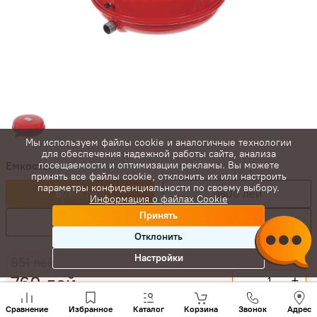
Мы используем файлы cookie и аналогичные технологии
для обеспечения надежной работы сайта, анализа
Емкость:
посещаемости и оптимизации рекламы. Вы можете
принять все файлы cookie, отклонить их или настроить
параметры конфиденциальности по своему выбору.
6
760 лей
8
800 лей
Информация о файлах Cookie
Принять
10
840 лей
12
880 лей
Отклонить
Настройки
851
лей
760
лей
-
+
Позвони
нам
Купить сейчас
Сравнение
Избранное
Каталог
Корзина
Звонок
Адрес
+(373)