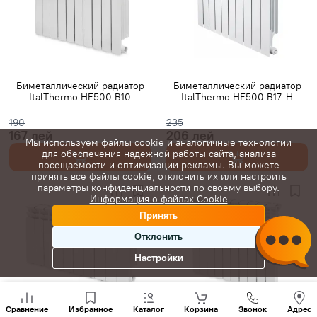
Биметаллический радиатор
Биметаллический радиатор
ItalThermo HF500 B10
ItalThermo HF500 B17-H
190
235
167 лей
206 лей
Мы используем файлы cookie и аналогичные технологии
для обеспечения надежной работы сайта, анализа
посещаемости и оптимизации рекламы. Вы можете
принять все файлы cookie, отклонить их или настроить
параметры конфиденциальности по своему выбору.
Информация о файлах Cookie
Принять
Отклонить
Настройки
Позвони
нам
Сравнение
Избранное
Каталог
Корзина
Звонок
Адрес
+(373)