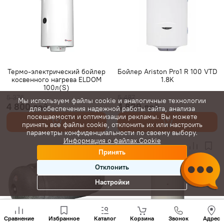
Термо-электрический бойлер
Бойлер Ariston Pro1 R 100 VTD
косвенного нагрева ELDOM
1.8K
100л(S)
5 376
5 487
Мы используем файлы cookie и аналогичные технологии
4 800 лей
4 899 лей
для обеспечения надежной работы сайта, анализа
посещаемости и оптимизации рекламы. Вы можете
принять все файлы cookie, отклонить их или настроить
параметры конфиденциальности по своему выбору.
Информация о файлах Cookie
Принять
Отклонить
Настройки
Позвони
нам
Сравнение
Избранное
Каталог
Корзина
Звонок
Адрес
+(373)