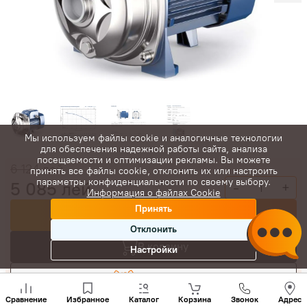
Мы используем файлы cookie и аналогичные технологии
для обеспечения надежной работы сайта, анализа
посещаемости и оптимизации рекламы. Вы можете
6 124
лей
принять все файлы cookie, отклонить их или настроить
параметры конфиденциальности по своему выбору.
5 085
лей
-
+
Информация о файлах Cookie
Принять
Купить сейчас
Отклонить
В корзину
Настройки
Торговаться
Позвони
нам
Сравнение
Избранное
Каталог
Корзина
Звонок
Адрес
+(373)