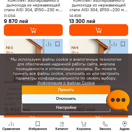
Комплект изолированного
Комплект изолированного
дымохода из нержавеющей
дымохода из нержавеющей
стали AISI 304, Ø150–230 мм,
стали AISI 304, Ø150–230 мм,
длина 5 м, для котлов 10–30
длина 5 м, для котлов 10–30
11 054
14 896
кВт (Вариант №1)
кВт (Вариант №2)
9 870 лей
13 300 лей
Мы используем файлы cookie и аналогичные технологии
для обеспечения надежной работы сайта, анализа
посещаемости и оптимизации рекламы. Вы можете
принять все файлы cookie, отклонить их или настроить
параметры конфиденциальности по своему выбору.
Информация о файлах Cookie
Комплект изолированного
Комплект изолированного
Принять
дымохода из нержавеющей
дымохода из нержавеющей
стали AISI 304, Ø150–230 мм,
стали AISI 304, Ø150–230 мм,
Отклонить
длина 5 м, для котлов 10–30
длина 5 м, для котлов 10–30
15 456
13 866
Настройки
кВт (Вариант №3)
кВт (Вариант №4)
13 800 лей
12 380 лей
Позвони
нам
Сравнение
Избранное
Каталог
Корзина
Звонок
Адрес
+(373)