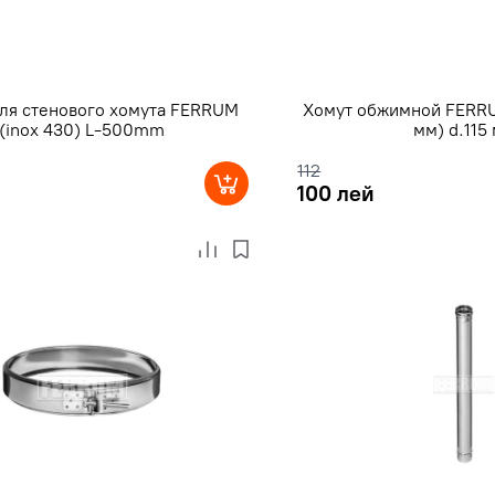
ля стенового хомута FERRUM
Хомут обжимной FERRU
(inox 430) L-500mm
мм) d.115
112
100 лей