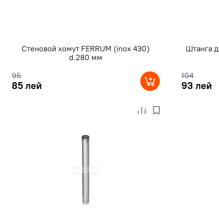
Стеновой хомут FERRUM (inox 430)
Штанга д
d.280 мм
95
104
85 лей
93 лей