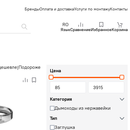
Бренды
Оплата и доставка
Услуги по монтажу
Контакты
RO
Язык
Сравнение
Избранное
Корзина
дешевле
Подороже
|
Цена
Категория
Дымоходы из нержавейки
Тип
Заглушка