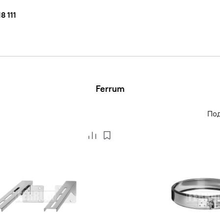
8 111
Ferrum
По