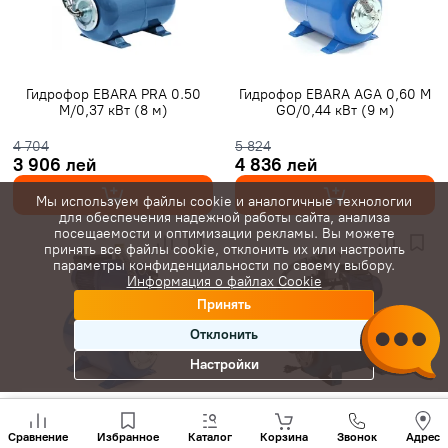
Гидрофор EBARA PRA 0.50
Гидрофор EBARA AGA 0,60 M
M/0,37 кВт (8 м)
GO/0,44 кВт (9 м)
4 704
5 824
3 906 лей
4 836 лей
Мы используем файлы cookie и аналогичные технологии
для обеспечения надежной работы сайта, анализа
посещаемости и оптимизации рекламы. Вы можете
принять все файлы cookie, отклонить их или настроить
параметры конфиденциальности по своему выбору.
Информация о файлах Cookie
Принять
Отклонить
Настройки
Позвони
Гидрофор EBARA AGA 1,00 M
Гидрофор EBARA JEXM/A 80
нам
Сравнение
Избранное
Каталог
Корзина
Звонок
Адрес
+(373)
GO/0,75 кВт (9 м)
(9 м)