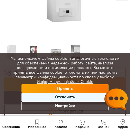
Мы используем файлы cookie и аналогичные технологии
для обеспечения надежной работы сайта, анализа
посещаемости и оптимизации рекламы. Вы можете
16 403
лей
-
+
принять все файлы cookie, отклонить их или настроить
параметры конфиденциальности по своему выбору.
Информация о файлах Cookie
Купить сейчас
Принять
В корзину
Отклонить
Настройки
Торговаться
Позвони
нам
Сравнение
Избранное
Каталог
Корзина
Звонок
Адрес
+(373)