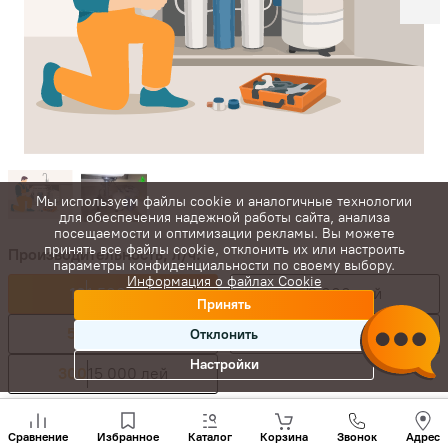
Мы используем файлы cookie и аналогичные технологии
для обеспечения надежной работы сайта, анализа
посещаемости и оптимизации рекламы. Вы можете
принять все файлы cookie, отклонить их или настроить
Производительность, л/ч:
параметры конфиденциальности по своему выбору.
Информация о файлах Cookie
10
1 500 лей
20
2 000 лей
Принять
50
3 500 лей
100
7 000 лей
Отклонить
Настройки
300
15 000 лей
Позвони
1 680
лей
нам
Сравнение
Избранное
Каталог
Корзина
Звонок
Адрес
+(373)