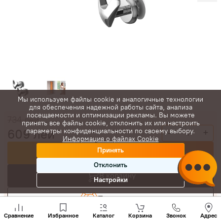
Мы используем файлы cookie и аналогичные технологии
для обеспечения надежной работы сайта, анализа
посещаемости и оптимизации рекламы. Вы можете
734
лей
принять все файлы cookie, отклонить их или настроить
609
лей
параметры конфиденциальности по своему выбору.
-
+
Информация о файлах Cookie
Принять
Купить сейчас
Отклонить
В корзину
Настройки
Торговаться
Позвони
нам
Сравнение
Избранное
Каталог
Корзина
Звонок
Адрес
+(373)