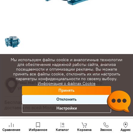
Мы используем файлы cookie и аналогичные технологии
На текущий момент товар
для обеспечения надежной работы сайта, анализа
недоступен для заказа
посещаемости и оптимизации рекламы. Вы можете
принять все файлы cookie, отклонить их или настроить
параметры конфиденциальности по своему выбору.
Наш магазин открыт для вас по адресу:
Информация о файлах Cookie
ул. Буребиста 110
Принять
Отклонить
Бесплатная доставка по городу и быстрая
доставка по всей Молдове!
Настройки
Позвони
нам
Сравнение
Избранное
Каталог
Корзина
Звонок
Адрес
+(373)