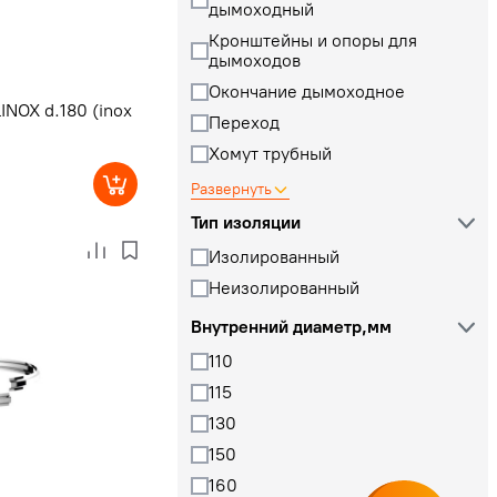
дымоходный
Кронштейны и опоры для
дымоходов
Окончание дымоходное
NOX d.180 (inox
Переход
Хомут трубный
Развернуть
Тип изоляции
Изолированный
Неизолированный
Внутренний диаметр,мм
110
115
130
150
160