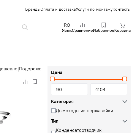
Бренды
Оплата и доставка
Услуги по монтажу
Контакты
RO
Язык
Сравнение
Избранное
Корзина
дешевле
Подороже
|
Цена
Категория
Дымоходы из нержавейки
Тип
Конденсатоотводчик