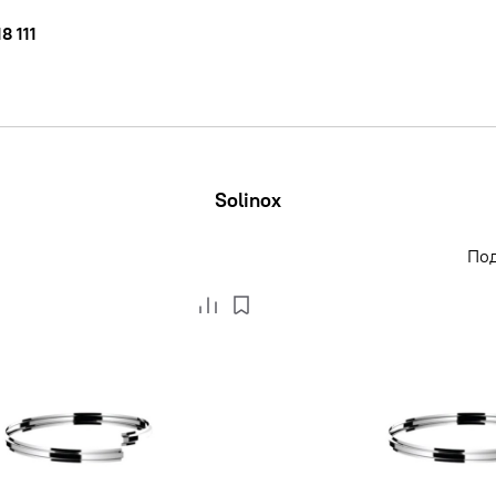
8 111
Solinox
По