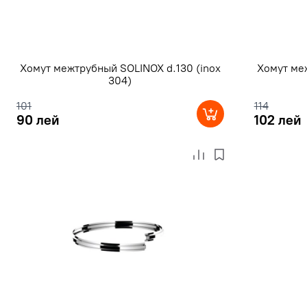
Хомут межтрубный SOLINOX d.130 (inox
Хомут ме
304)
101
114
90 лей
102 лей