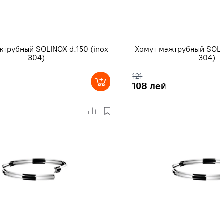
жтрубный SOLINOX d.150 (inox
Хомут межтрубный SOLI
304)
304)
121
108 лей