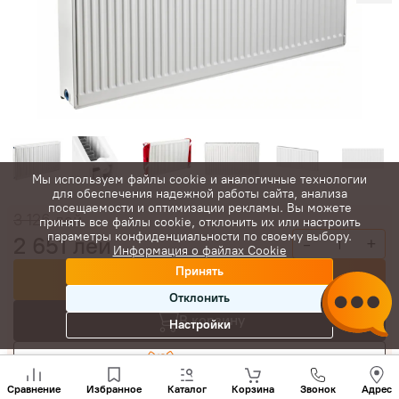
Мы используем файлы cookie и аналогичные технологии
для обеспечения надежной работы сайта, анализа
посещаемости и оптимизации рекламы. Вы можете
3 126
лей
принять все файлы cookie, отклонить их или настроить
параметры конфиденциальности по своему выбору.
2 651
лей
-
+
Информация о файлах Cookie
Принять
Купить сейчас
Отклонить
В корзину
Настройки
Торговаться
Позвони
нам
Сравнение
Избранное
Каталог
Корзина
Звонок
Адрес
+(373)