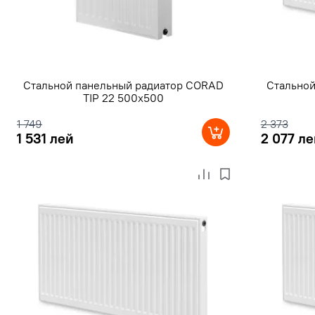
Стальной панельный радиатор CORAD
Стально
TIP 22 500x500
1 749
2 373
1 531 лей
2 077 ле