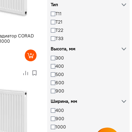
Тип
T11
T21
T22
радиатор CORAD
T33
x1000
Высота, мм
300
400
500
600
900
Ширина, мм
400
900
1000