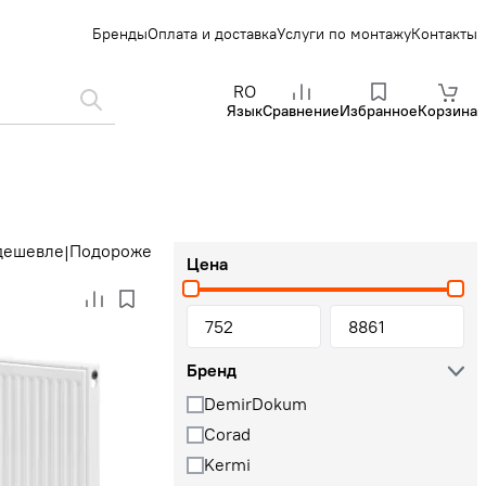
Бренды
Оплата и доставка
Услуги по монтажу
Контакты
RO
Язык
Сравнение
Избранное
Корзина
дешевле
Подороже
|
Цена
Бренд
DemirDokum
Corad
Kermi