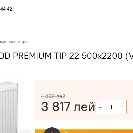
 44 42
ные радиаторы
DD PREMIUM TIP 22 500x2200 (V
4 500
лей
3 817
лей
-
+