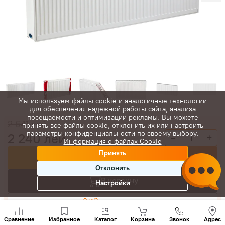
Мы используем файлы cookie и аналогичные технологии
для обеспечения надежной работы сайта, анализа
посещаемости и оптимизации рекламы. Вы можете
2 641
лей
принять все файлы cookie, отклонить их или настроить
параметры конфиденциальности по своему выбору.
2 240
лей
-
+
Информация о файлах Cookie
Принять
Купить сейчас
Отклонить
В корзину
Настройки
Торговаться
Позвони
нам
Сравнение
Избранное
Каталог
Корзина
Звонок
Адрес
+(373)