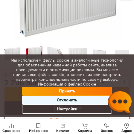
Мы используем файлы cookie и аналогичные технологии
для обеспечения надежной работы сайта, анализа
посещаемости и оптимизации рекламы. Вы можете
2 707
лей
принять все файлы cookie, отклонить их или настроить
параметры конфиденциальности по своему выбору.
2 296
лей
-
+
Информация о файлах Cookie
Принять
Купить сейчас
Отклонить
В корзину
Настройки
Торговаться
Позвони
нам
Сравнение
Избранное
Каталог
Корзина
Звонок
Адрес
+(373)